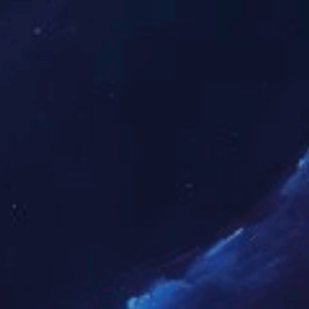
多端互动
战术演练
电竞数据
资讯中心
放，带来沉浸式观赛体验。