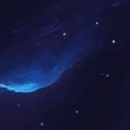
v6.1.3：
夜间模式字体与背景对比度调整，提升阅
v6.0.0：
视觉风格全面焕新，支持浅色与暗色模式
扫码立即