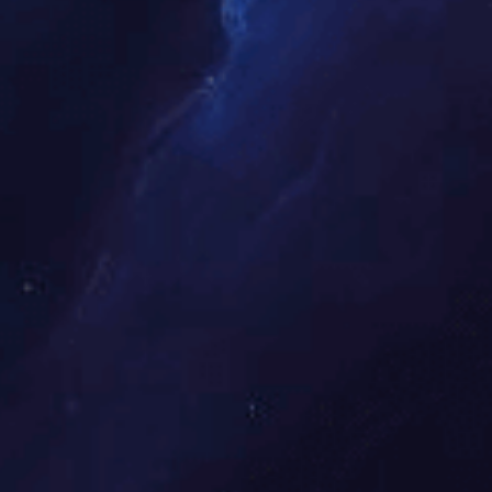
新老用户。
读舒适度。
v6.2.0：
帮助中心升级，分
自动切换。
v5.8.0：
用户反馈通道上线
下载官方
为移动端量身打造
据看板及安全服
下载
极速通道，
数据加密传