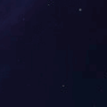
iOS / An
实时数据图
下载 App
体育推荐 · 精选资讯
9九游会每日推荐热门看点，汇聚9游会j9官网登录入口的最新报道与深度