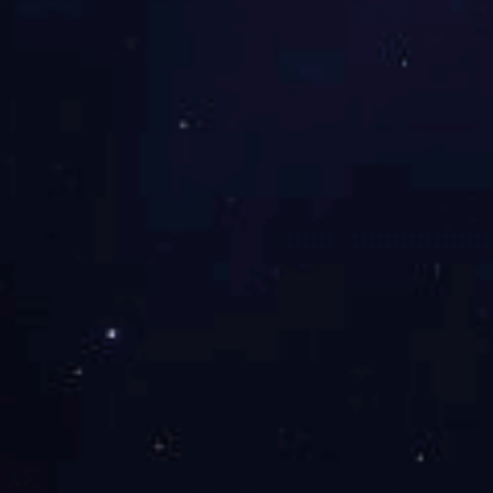
上海排球队在世界杯预选赛中的速
我最
度优势及...
上的
本文将对上海排球队在世界杯预选赛中
本文
的速度优势及其战术进行深入...
绿茵
2026-08-07
查看详情
2026
推荐网站