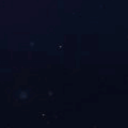
足球明星小胖的精彩瞬间与个
我心中的足球明星：她们
活照...
茵场上闪耀...
将以“英国足球明星小胖的精彩瞬间
在现代足球的舞台上，女性球
人生活照片分享”为主...
崭露头角，成为众人瞩目的焦点。
-08-06
查看详情
2026-08-06
联系我们
地址