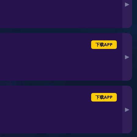
事、专业数据、高清视频，
j9九游会APP
与网页版为您提供便捷
APP下载
网页版入口
为什么选择 j9九游会？
用心服务 · 细节决定体验
多元活动回馈