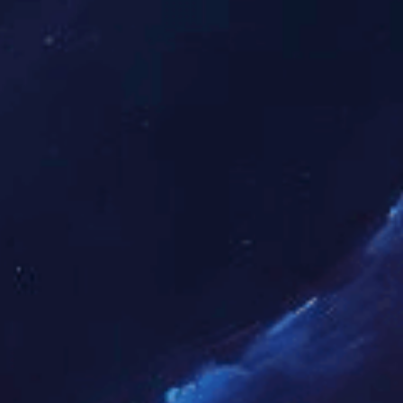
多端互动
战术演练
电竞数据
资讯中心
放，带来沉浸式观赛体验。