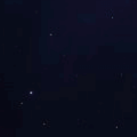
本世纪足球传奇人物的崛起与影响
英国
力探讨...
人生
本世纪足球传奇人物的崛起与影响力探
本文
讨，围绕着近年来涌现出的几位...
与个
2026-08-06
查看详情
2026
推荐网站