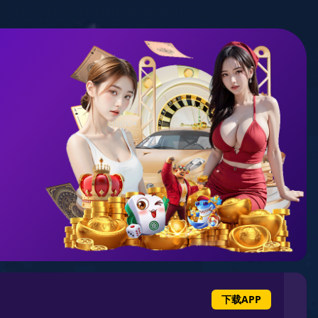
App下载
公司介绍
体育看点
j9九游会
—— 比赛数据从这里开