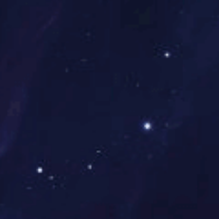
速浏览
体育赛事
球、篮球、网球、羽毛球等，提供图文直播、赛程推送与历史回