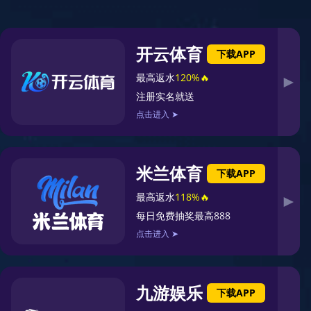
注册入口
始