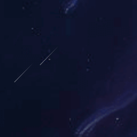
五大功能专区标签切换
一键切换你想了解的功能模块，内容直观明了，适合用户快
体育赛事
整合j9九游会旗下多类热门体育项目，包括足