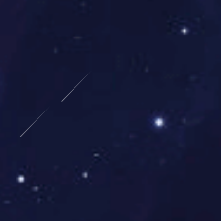
适配旧机型夜间模式，解决字体样式兼容问题。
整体响应速度提升，页面切换更为顺滑。
2023年9月15日 · App v5.3.2
账户系统安全性增强
引入双重验证机制，提升用户资产与数据安全。
支持查看历史登录设备，异常访问可第一时间排查。
解决验证码间歇性延迟问题，提升注册体验。
2023年8月1日 · App v5.2.8
赛事提醒与首页模块升级
优化赛事提醒组件，新增浮动提醒条，查看更直观。
推出“今日焦点赛事”桌面小组件，重要赛事不错过。
历史数据筛选功能加强，查阅记录更省力。
2023年6月10日 · App v5.2.0