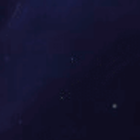
录入口的每一秒精彩。
互动社区交流
集结全球体育迷，发起话题、参与讨论，打造属于你的观赛圈。
隐私安全保障
采用行业加密标准，全面保护用户信息与操作过程，构建可信平台环
境。
权威荣誉认证
j9九游会 坚持以安全规范为基石，获得多项国际标准认证，