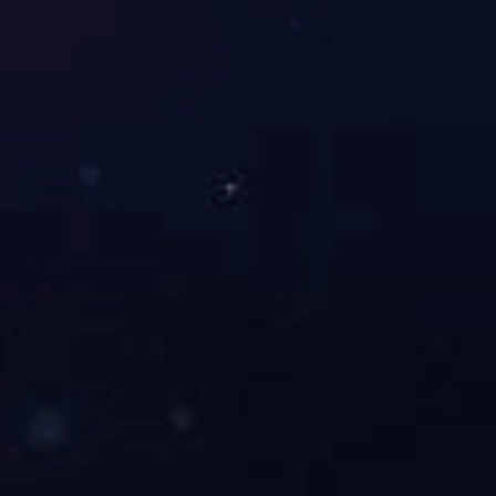
数据加密安全合规奖
平台系统符合国际加密标准，连续通过多轮安全审查。
行业推荐品牌
9游会j9官网登录入口 曾被多家行业媒体列入年度推荐名单。
推荐网站
联系我们
地址
support@mchhyy.com