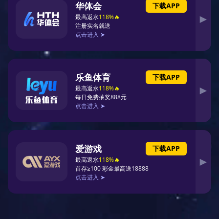
进行任何未经授权的商业推广或广告行为
使用自动化工具批量抓取、爬虫、数据镜像等行为
五、知识产权声明
本平台上的所有内容（包括但不限于界面结构、数据接口、文
字、图像、音频、源代码等）均归本平台或关联方所有，受相关
法律保护。未经授权，用户不得以任何形式使用。
六、服务中止与终止
在以下任一情况下，平台有权中止或终止对用户的全部或部分服
务，且无需提前通知：
用户违反本协议内容或法律法规
用户提供虚假信息或存在安全风险
基于9游会j9官网登录入口平台运营策略的调整
七、免责声明