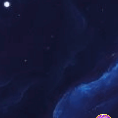
功能模块更新 · 分类查看版本
演进
我们从功能角度归纳最近多个版本的主要更新内容，便于你
快速了解优化方向。
账户系统
v6.3.0：
支持多端登录状态统一，收藏、等级、浏览数据
实时同步。
v6.2.0：
成长体系升级，等级进度清晰展示，提升用户参