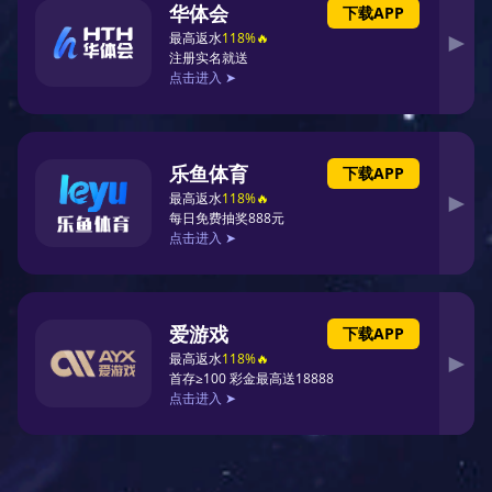
法律法规要求或监管部门依法调取
五、信息保护措施
平台采用多重防护机制确保9游会j9官网登录入口服务中您的数
据安全，包括但不限于：
HTTPS 加密传输
权限分级与访问控制
系统审计与异常行为识别
六、用户权利
您拥有以下数据权利：
访问、更正、删除个人信息
申请注销账户或停止使用服务
关闭授权功能如位置服务或通知