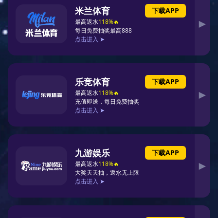
设备信息：操作系统、浏览器、分辨率、唯一标识等
行为记录：包括访问路径、停留时间、偏好设置等
位置信息：在获得授权后采集
三、信息使用目的
收集到的信息将用于：
为您提供定制化内容与互动体验
保障账号和数据安全
进行数据分析与服务优化
在授权基础上提供通知推送服务
四、第三方共享与信息披露
我们承诺不会随意出售用户信息，仅在以下情况下共享：
经您明确授权的合作服务
与第三方技术支持商（如推送、云服务）合作时