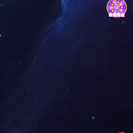
使用小技巧 · 提升你的观赛体验
赛事直播开启提醒
在赛事详情页点击“开赛提醒”，系统将主动通知你准时观看。
关注你喜爱的队伍
点击队伍名称旁边的图标，即可添加至关注清单，第一时间获
取动态。
查看历史战绩
球队资料页可查阅近10场比赛的结果与胜率，更好辅助判断走
势。
开启深色模式
点击页面右上角图标进入夜间护眼模式，适合夜间长时间观
看。