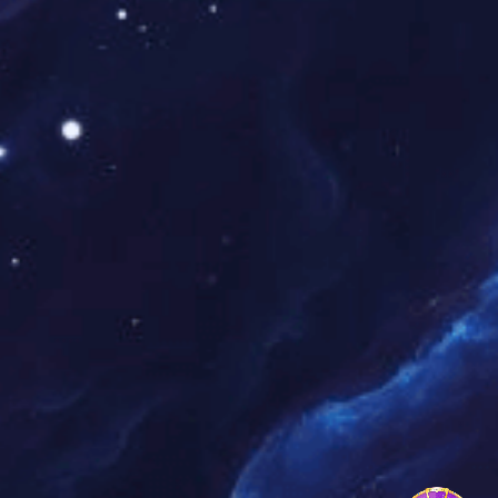
七、未成年人保护
我们不会面向 14 周岁以下用户提供注册服务。如发现未成年人
信息，我们将及时删除。如您是监护人可与我们联系处理。
八、隐私政策的更新
当本政策有重大调整时，我们将通过平台公告、推送等方式提前
告知。
九、联系我们
如有任何隐私相关的问题，请发送邮件至：
support@mchhyy.com