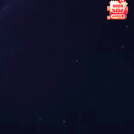
数据中心使用技巧
点击任意球员即可展开详细数据，包括传球、射门、控球时间
等指标。
APP 加速加载
通过j9九游会客户端访问，可享受更快的数据加载与更低延迟
的直播体验。
推荐网站
联系我们
地址
support@mchhyy.com