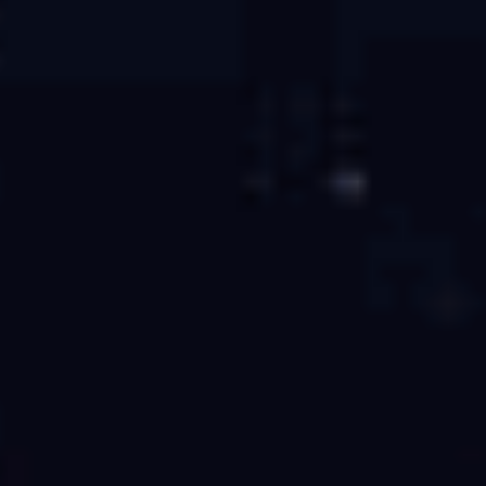
近年来足球明星接连离世引发的关注与思考
2026-07-31
18 次阅读