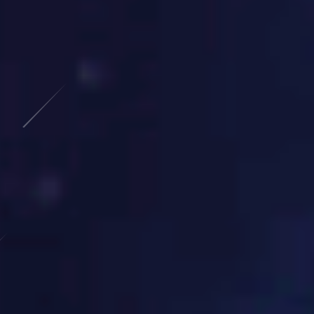
深圳羽毛球队在亚运会上的强势表现与未来发展展望
2026-08-05
7 次阅读
世界杯足球明星扎小辩子的传奇人生与赛场背后的故
事揭秘