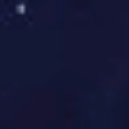
全球足球明星杯最新排名前十球员揭晓引发热议
2026-08-05
5 次阅读