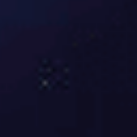
成都网球队与南京网球队速度对比赛后分析与战术反
思
2026-08-03
9 次阅读