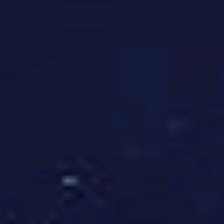
撞头足球明星盘点他们的传奇故事与精彩瞬间
2026-08-06
5 次阅读
足球明星阿莱娜的成长历程与辉煌成就全解析
2026-08-05
8 次阅读