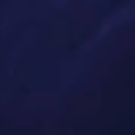
足球明星的营养饮食揭秘一日三餐如何助力他们的竞
技状态与健康管理
2026-08-03
12 次阅读
柯比足球明星是谁揭秘精彩视频带你了解他们的传奇
故事