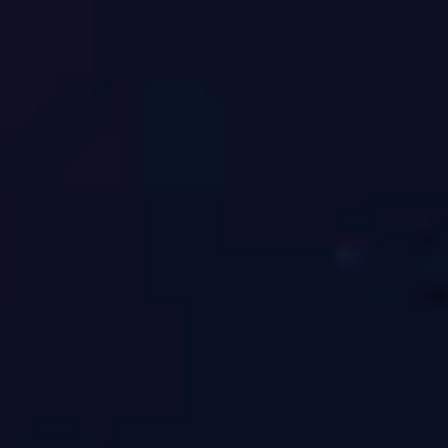
足球巨星眼中的篮球魅力与运动精神的交融探讨
2026-08-01
12 次阅读