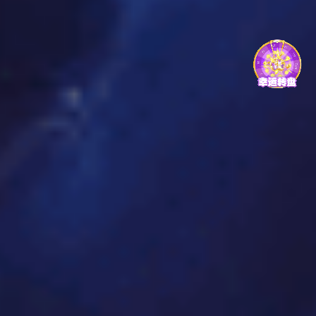
羽毛球技术的深度剖析：杭州羽毛球队的训练与战术
研究
2026-08-04
11 次阅读