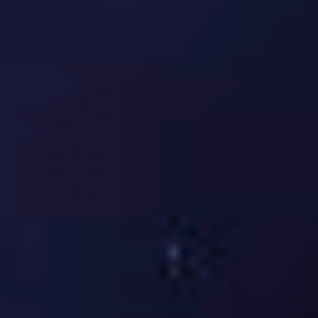
2026-08-03
12 次阅读
广州足球队在联赛中的实力分析与表现评估
2026-08-03
12 次阅读