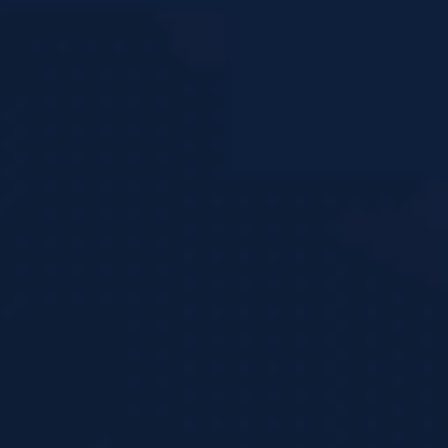
bbC评选全球足球明星百强榜单揭晓你最喜欢的球员
上榜了吗
2026-08-08
3 次阅读
中国足球明星家乡排名揭晓各地足球文化与人才培养