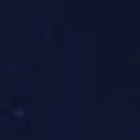
英国足球明星小胖的精彩瞬间与个人生活照片分享
2026-08-06
6 次阅读