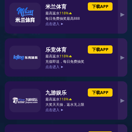
从这里开始
覆盖实时赛事、专业数据、高清视频，
j9九游会
APP
与网页版为您提供便捷的体育服务。
APP下载
网页版入口
首页
/
体育看点
/ 正文
2026-06-07 16:37
43 次阅读
爆冷，20分惨败！东契奇22511，赛后东