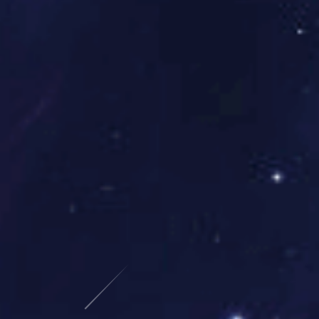
导致进攻效率低下。尽管东契奇多次试图通过个人突
破或传球制造机会，但队友们的配合不到位，常常错
失得分良机。
此外，防守端的失误更是直接影响了比赛的进程。东
契奇虽然在进攻上有着非凡的表现，但在防守端，他
无法单枪匹马去限制对方球员的发挥。尤其是在对方
的快攻以及外线投射时，防守的漏洞一度暴露无遗。
球队在防守端的松懈直接导致了对方的得分节奏逐渐
加快，最终拉开了分差。
这些关键失误不仅仅是技术层面的失误，更是心理和
战术上的不足。如何在关键时刻保持冷静，如何在整
体防守上做出有效的调整，可能是东契奇在未来比赛
中需要加强的方面。