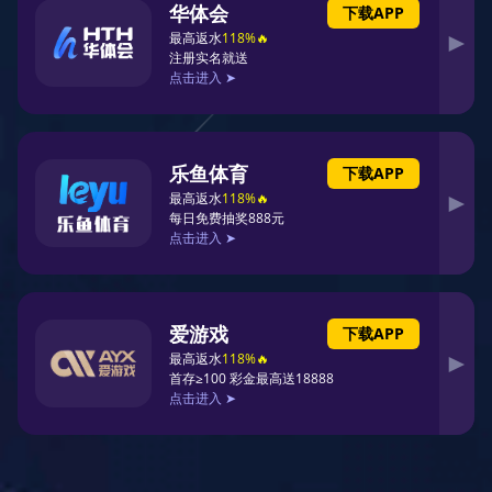
契奇没有停留，转身走入通道
1、东契奇的个人表现
东契奇在本场比赛中依旧保持了高水平的表现，他一
度是场上的亮点。尽管全场未能带领球队走向胜利，
但他个人的数据却毫不逊色。22分、5个篮板和11次
助攻，东契奇依旧是球队的核心和进攻发动机。他在
场上的视野、传球的精准度以及突破的灵活性，都让
人惊叹。
然而，东契奇的个人数据是否足以说明问题？显然，
虽然他在进攻端表现得相当高效，但球队整体的配合