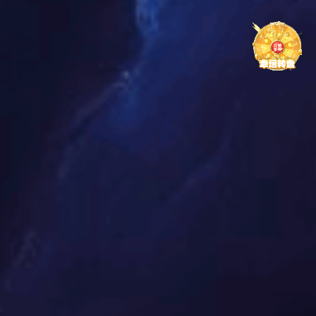
问题。
展望未来，如果东契奇能够持续提升自己在比赛中的
决策能力和关键时刻的执行力，再加上球队的有效调
整和补强，球队依旧有很大的机会走得更远。东契奇
的成长与球队的进步，必将是未来几年的焦点。
总结：
这场比赛虽然以东契奇的个人失利为结局，但也为我
们提供了丰富的反思空间。东契奇的表现依旧亮眼，
但团队的配合和防守的不足，成为了致命的短板。未
来，东契奇需要更加全面地提高自己的领导力，带领
球队攻克难关。
同时，球队的管理层也需要深刻反思如何为东契奇提