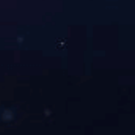
4
足球明星足外翻的背后故事及其对职业生
在当今足球界，足外翻这一常见的足部问题备受关
注，尤其是在职业球员...
2026-07-21
5
足球明星的球服设计风格与女性时尚的完
随着社会文化的不断发展，足球作为全球最受欢迎的
体育项目之一，其明...
2026-07-17
推荐网站
联系我们