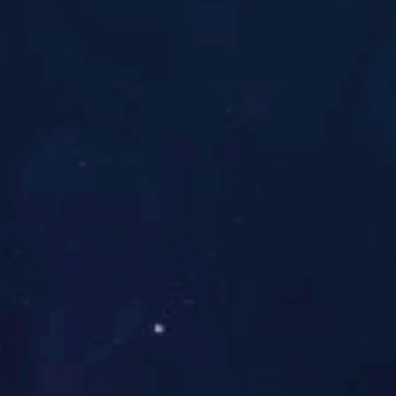
应对敌方战队的挑战。此外，文章还将涉及
合竞争对手的状态，为读者呈现一个全面而
TES战队目前的实力，还能洞察整个赛事
，尤其是在本赛季初期，他们展现出了强大的
出色，使得战队可以频繁取得胜利。在最近
状态，这为团队赢得了宝贵积分。
个位置之间默契配合，通过有效的沟通与配
每个选手的优势。这种协同作战能力，不仅
捉摸其战略意图。
S近期状态的重要因素。他们面对强敌时展