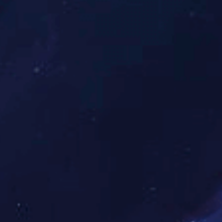
上得到加强之后，即使在逆境中也能保持斗
要原因之一。
成了一套适合自身风格的打法。从前期打击
不紊。这种清晰明确的战略思路，不仅为他
时的信心。
进行相应调整。例如，在遇到喜欢打快节奏
，通过消耗和控线来削弱对方势头。而面对
力来规避风险，从而争取先机。
实时数据分析与调度，根据比赛进程及时调
让他们能够快速反应并抓住机会，大幅提高