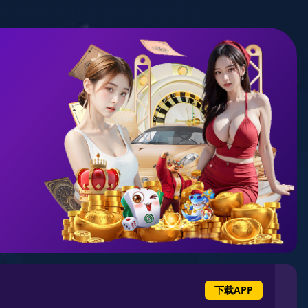
App下载
公司介绍
体育看点
j9九游会
—— 比赛数据从这里开