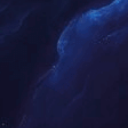
赛内，各大战队间实力差距正在缩小，这使得每
比这些竞争者尤为重要，可以帮助我们更好地理解
例如，与DWG KIA等国际知名强队相比，虽然 
不断努力，他们逐渐缩小了这一差距。同时，其余如
力。因此，要想继续保持优势，需要不断创新并
综合来看，目前各大竞争对手虽然各有特色，但
题。因此对于 TES 来说，只要坚守自身优点，
道，不断向前迈进。
总结：
TES战队近期状态良好，各方面表现均衡且富有
的电竞领域，仅依靠当前成绩是不够的。他们需
自其他优秀球队的新思路，以便始终站稳脚跟，