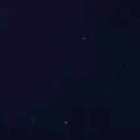
全面展
色的技术实力与团队配合，...
运营策
与发展方向，通过分析其团...
路全
，更是年轻人追求自由与个...
之路
着对梦想的执着与不懈努力...