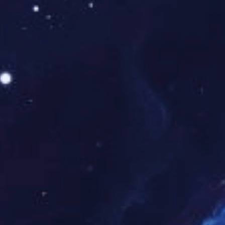
3、整体表现与数据统计
从整体表现来看，TES本赛季的数据统计非常可
击杀率与经济领先优势，这表明他们不仅能有效
速度。这些数字背后，是选手们卓越技术水平和
同时，在失误率方面，相比于其他战队，TES明
让团队能够更加专注于游戏本身，而不会因为小
态，让他们在重要赛事中屡屡脱颖而出。
此外，通过赛季初至今的数据监测，也可以发现
下可能导致决策失误，因此需要进一步优化决策
疑也是实现更好成绩的重要一步。
4、竞争对手分析
TES所面临的竞争对手实力雄厚，其中不乏一些历