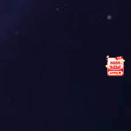
上一篇：
踢膝训练专用健身器材推荐及使用…
下一篇：
阿贾克斯与雅典AEK精彩对决比赛
精选推荐
1
足球明星的舌头究竟有多长揭秘他们的独
足球明星的舌头究竟有多长，虽然在日常生活中似乎
是一个微不足道的...
2026-07-24
2
英超球队身价排行：最新市场价值分析
英超联赛作为全球最具商业价值和竞技水平的足球赛
事之一，其球队身...