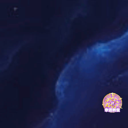
赛中走得更远，必须解决他们在高压环境下的心态问
题，特别是哈登作为核心球员，必须提高决策质量和
比赛中的冷静。
与此同时，湖人也面临着阵容调整的挑战，尤其是当
詹姆斯缺席时，球队的表现会受到一定影响。幸运的
是，他们的替补球员和防守体系表现出色，这让湖人
有更多的信心去面对未来的比赛。随着赛季的推进，
湖人能否保持稳定的状态，将是他们能否走得更远的
关键。
4、总结与展望
总结来看，快船与热火的比赛无疑是近期最具戏剧性
的对决之一，哈登的失误成为了比赛的转折点，快船
也因此错失了胜利。而湖人在面对强敌时展现出的稳