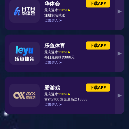
人取4连胜！nba最新战况
1、快船与热火的生死对决
快船与热火的比赛可以说是本轮最具悬念的一场对
决。比赛的最终结果以快船以1分惜败热火告终，而
这一切的导火索就是哈登在比赛最后时刻的关键失
误。比赛前半段，快船一直保持领先，哈登在进攻端
的表现非常出色，频频用精准的外线投篮和组织进攻
帮助快船取得领先优势。然而，到了比赛的关键时
刻，哈登在一次进攻中未能处理好球，出现了失误，
给了热火反击的机会。