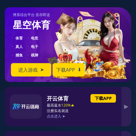
注册入口
j9九游会
—— 比赛数据