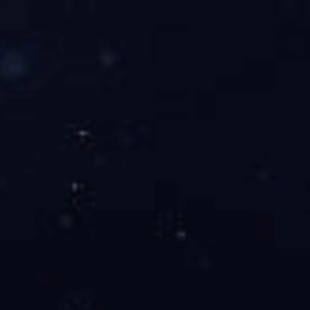
推荐网站
联系我们
地址
support@mchhyy.com
j9九游会
j9九游会（中国）游戏第一品牌官方网站，9游会j9官网登录入口、9
游会j9、j9九游会官网入口、网页版、手机app下载、最新注册链接
涵盖足球赛事资讯、篮球数据分析及热门体育内容，打造多元化互动
娱乐体验。