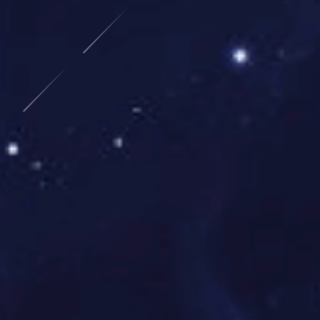
复杂平衡。
分析来看，这场比赛不仅是技术与体能较量，更是教
练智慧与临场指挥能力的一次较量。双方都充分发挥
了各自优势，同时也暴露出一些不足之处，为后续改
进提供了参考依据。
3、关键球员表现
本场比赛中，多名关键球员均有出色表现，对球队结
果产生了重要影响。对于巴萨而言，中场核心梅西无
疑是全队进攻的大脑，他不仅为队友创造机会，还积
极参与到每一次进攻组织之中。梅西凭借个人能力屡
屡突破敌方防线，是球队获胜的重要保障。
另一方面，国际米兰前锋卢卡库同样表现抢眼。他凭
借强壮身体和敏锐嗅觉，多次制造威胁并为球队打开