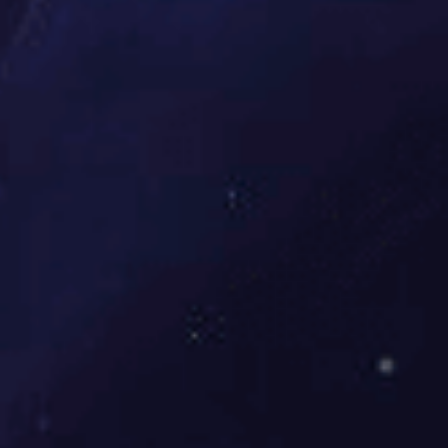
了现代足球竞技中的多样化风格及理念。从技术层面
的较量到心理博弈，再到战术应用，每一个环节都令
人耳目一新。这不仅仅是一场胜负决定，更是双方实
力及潜力的一次全面检验，为未来的发展提供指导方
向。
期待未来，两支豪门能够继续发扬光大，把更多精彩
时刻带给世界各地热爱足球的人们。在此过程中，各
支球队间亦可以借鉴彼此优劣，共同推动全球足坛向
更高层次迈进，让我们共同期待下一次巅峰对决！
上一篇：