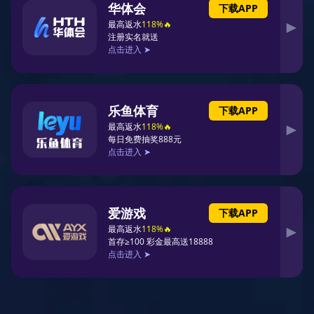
队合作的完美结合
武汉攀岩队作为一支充满活力和激情的团队，在近年
来的攀岩运动中展现出了非凡的灵活性与创新精神。
本文将从四个方面对武汉攀岩队的灵活性进行深入剖
析，分别是：挑战极限的勇气、团队合作的重要性、
不断学习与适应的新理念，以及心理素质在攀岩中的
关键作用。每一个方面都体现了武汉攀岩队如何在激
烈的竞争中保持领先，充分发挥团队成员之间的默契
与配合，实现个人与集体目标的完美结合。通过这些
分析，我们可以更好地理解这支队伍所蕴含的精神力
量及其对攀岩运动发展的影响。