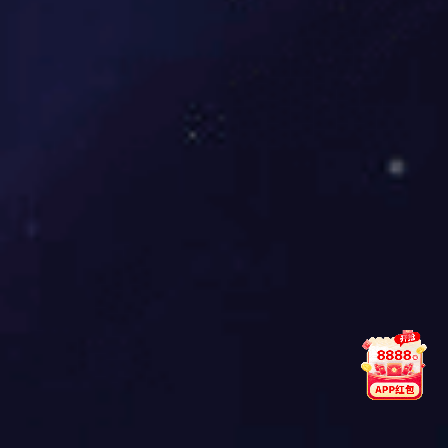
础。
未来，我们期待看到吴汉登山小组继续发扬“大胆探
索”的精神，不断打开新的局面。他们不仅代表着中国
现代体育事业的发展方向，也是年轻人追逐梦想、自
我超越的重要榜样，希望更多的人能够感受到这一坚
持不懈奋斗精神带来的无限可能！
上一篇：
DOTA2热点分析：深入探讨WE战队的…
下一篇：
南京滑板队的力量与精神：探索滑板