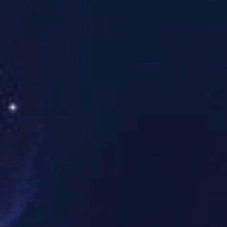
1、挑战极限的勇气
武汉攀岩队成立以来，一直秉持着“挑战自我，超越极
限”的信念。在面对高难度路线时，队员们毫不退缩，
他们清楚只有经历艰难挑战才能获得成长。这种勇气
不仅体现在日常训练中，更是在比赛时表现得淋漓尽
致。每当他们站在悬崖边缘，看着那令人畏惧但又充
满诱惑的高度时，心中的紧张感与兴奋感交织，让他
们更加坚定自己的选择。
为了突破自身能力的限制，武汉攀岩队会定期组织不
同形式的训练，比如高强度体能训练和技术专项练
习。在这些训练中，每个队员都被鼓励尝试自己从未
接触过的新技术、新动作，这不仅提升了各自的技能
水平，也让他们学会了如何面对失败，把失利视为成