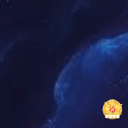
就而停滞不前，而是以持续进步为目标，为自己设定
更高要求，使得整个团队充满活力与创造力。
4、心理素质在竞技中的作用
心理素质无疑是竞技体育中的重要因素，对于武漢攀
岩隊而言更是不容忽视。在面对复杂多变甚至危险重
重的环境时，每位选手必须具备足够坚韧意志才能顺
利完成任务。因此，该队伍特别强调心理素质培养，
通过冥想、放松训练等方法帮助选手调节情绪，以保
持最佳状态迎接挑战。
此外，在重大赛事之前，教练组会组织模拟比赛，通
过逼真的场景来锻炼選手承受压力和解决问题能力。
在这样的模拟过程中，每个参与者都会经历真实赛场
上的紧张氛围，从而提前适应，在实际比赛中不会因