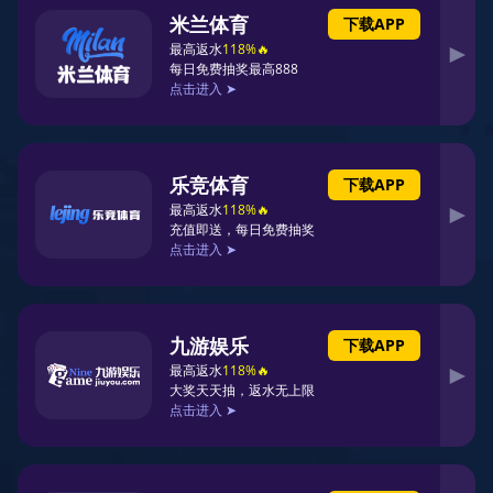
从这里开始
覆盖实时赛事、专业数据、高清视频，
j9九游会
APP
与网页版为您提供便捷的体育服务。
APP下载
网页版入口
首页
/
体育看点
/ 正文
2026-06-26 17:39
22 次阅读
武汉攀岩队的灵活性揭秘：挑战极限与团