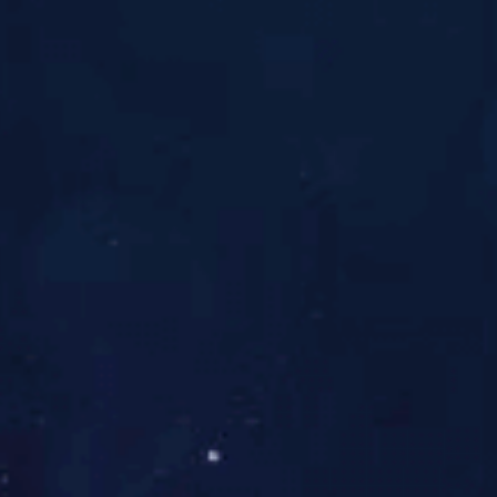
支西南劲旅在新赛季可能达到的高度。文章
潜力，力求为读者呈现全面立体的分析视
五轮对手多为中下游球队，这为球队磨合阵
尤为重要，若能全取三分将为后续硬仗积累
迎来连续四个客场作战，这对球员体能和团
程可能成为赛季分水岭。特别是七月连续对
能力。教练组需要提前制定轮换策略，避免
高强度对抗中保持积分榜中游位置，将为后