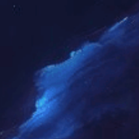
配合成功率仅为63%。如何激活攻击群的
控球打法过渡。热身赛平均控球率达到
应现代足球发展趋势，也符合俱乐部长期建设
可能增加后场失误风险。
球来自定位球配合。新加盟的巴西中卫头球
持局面中打开突破口。但运动战得分效率仍
快速反击的应对仍显迟缓。数据显示对手反
遭遇速度型前锋时可能被放大。如何平衡攻