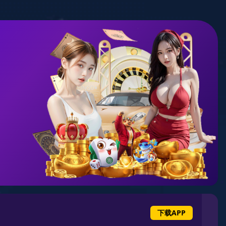
App下载
公司介绍
体育看点
j9九游会
—— 比赛数据从这里开