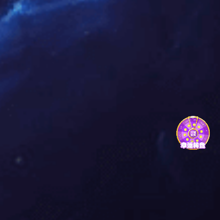
增长35%，展现出冲击更好排名的决心。
技康复设备的引进有助于降低球员伤病率。
出场时间占比仍未达标。
.8万人。火爆的主场氛围可能转化为第十二
但需要防范的是，若战绩出现波动，部分激
地使用、青训合作等方面给予支持。与周边
球发展合力。但商业开发相对滞后的问题依
发展能力。
。合理的赛程分布为球队调整提供了空间，