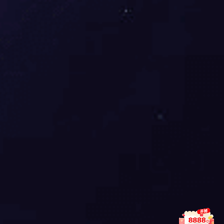
术体系的革新展现出进取决心，外部环境的
守端隐患，加快进攻组合的磨合速度，完全
建设的关系。持续完善青训体系，深化商业
激烈的中超联赛中站稳脚跟。这支承载着西
每一步探索都将为中国足球职业化发展提供
下一篇：
巴萨与皇马激战正酣精彩直播视频