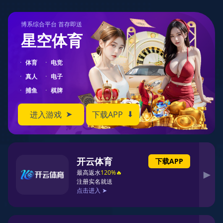
注册入口
j9九游会
—— 比赛数据