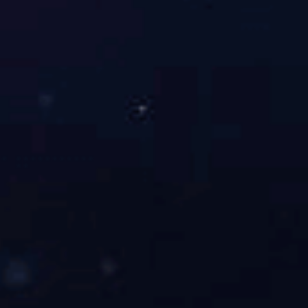
4
西安街舞队的耐力变革引发热议街舞文化
西安街舞队近年来在耐力训练上的变革引发了广泛的
讨论，成为街舞文...
2026-06-20
5
DOTA2热点分析：深入探讨WE战队的运营策
本文旨在深入探讨DOTA2战队WE的运营策略与发展方
向，通过分析其团...
2026-06-25
推荐网站
联系我们