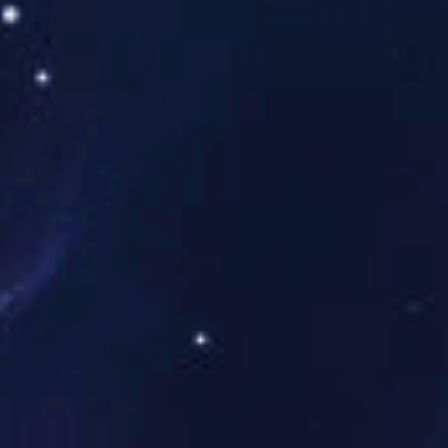
要的。上海街舞队凭借良好的默契和配合，使得他们
在比赛中能够形成强大的防守阵型。当一名队员被对
手逼迫时，其他队员会迅速做出反应，通过快速移动
和调整位置来填补空缺，从而形成一个有效的屏障。
此外，团队成员之间的沟通也起到了关键作用。在激
烈的比赛中，及时的信息传递可以帮助队员们相互了
解彼此的位置及状态。例如，一名队员可以通过简单
的手势或目光交流来指示下一步动作，这种非语言沟
通提升了整个团队的反应速度。
最后，在训练过程中，上海街舞队非常注重模拟实战
环境，以增强团队协作能力。通过不断地实践和磨
合，他们能够在真正的比赛中表现得更加自如，有效
地抵御来自对手的攻势。