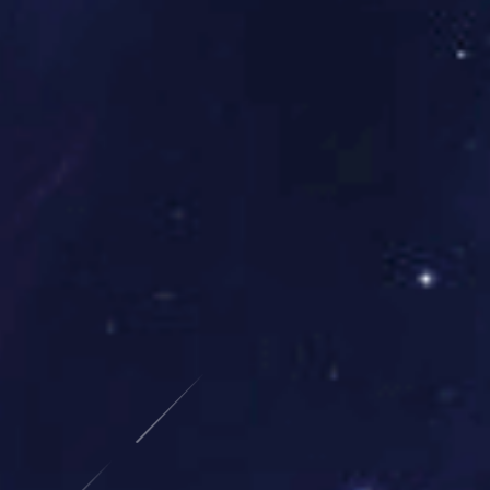
2、个体技术与整体防守
虽然团队协作是基础，但每位成员所具备的个人技术
同样不可忽视。上海街舞队中的每位选手都经过严格
训练，他们不仅要掌握基础动作，还需具备高超的变
换能力。这使得他们能在比赛中灵活应变，根据对手
不同风格进行针对性的防守。
例如，在面对快节奏攻击时，选手们需要迅速运用自
己的敏捷性和爆发力进行躲避，同时利用身体动作封
堵对方进攻路线。这种技术要求每位成员都能独当一
面，为团队增添更多可能性。
同时，每位选手还需了解自己的优势与劣势，并根据
自身特点选择适合的位置与角色。在这个过程中，不
断强化个人技能，可以让整支球队在面对挑战时更加