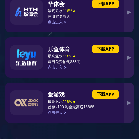
守策略与技巧
本文将深入分析上海街舞队的防守策略与技巧，揭示
其在竞技场上的战术运用。文章从四个方面进行阐
述：首先探讨团队协作在防守中的重要性，接着分析
个体技术对整体防守的影响；随后讨论如何通过战术
变化来应对对手的攻击，最后介绍心理素质在防守中
的作用。这些内容不仅展示了上海街舞队的实力，更
为其他街舞团队提供了宝贵的借鉴经验。
1、团队协作的重要性
在任何一支成功的街舞队伍中，团队协作都是至关重