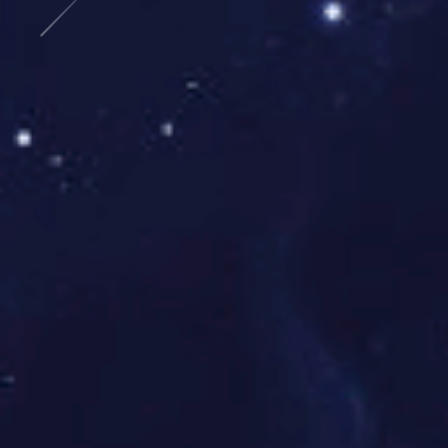
稳固，提高整体防守能力。
3、战术变化与应对措施
为了有效抵御不同类型对手带来的压力，上海街舞队
常常采用多样化战术变化。在实际比赛中，他们会根
据对方表现适时调整自己的布局。例如，当发现对方
偏爱某种特定风格时，他们会主动改变自己的打法，
以此削弱敌方优势。
此外，通过研究录像回放和分析数据，教练组能够准
确识别出潜在威胁，并提前制定相应策略。这种提前
布局不仅提高了球队反击效率，也使得选手们在比赛
中少了一份不安，更加专注于执行战术计划。
值得一提的是，即便是在临场变更战术时，全体成员