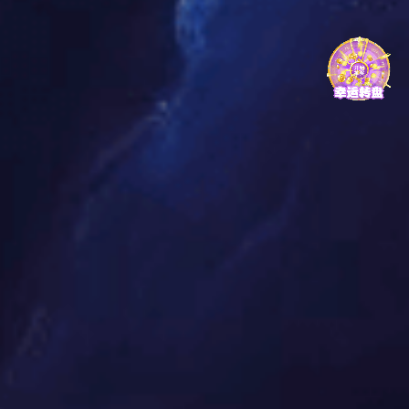
感，让他们更愿意依靠同伴，共同克服困难。
最终，通过系统化培训及实战锻炼，上海街舞队逐渐
形成了一套成熟且行之有效的心理素质培养机制，使
他们无论身处何种局面都能保持镇定，从容应战。
总结：
综上所述，上海街舞队以其卓越的防守策略和技巧，
在众多竞争者中脱颖而出。他们通过精密划分角色，
加强团体配合，以及灵活运用个人技艺，使整个团队
呈现出强大的凝聚力。此外，无论是面对怎样复杂多
变的情况，他们始终展现着顽强拼搏、不屈不挠的一
面，这正是其成功的重要因素之一。
未来，对其他想要提升自身实力的街舞团体而言，可