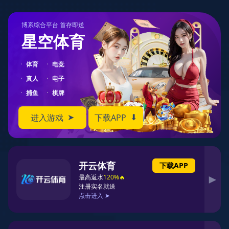
注册入口
j9九游会
—— 比赛数据