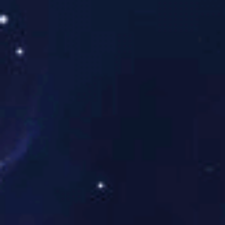
1、武汉队当前盯防体系
武汉足球队在近年来逐渐形成了一套较为完善的盯防
体系。这一体系强调了球员间的位置感和协作能力，
通过合理分工，使得每位球员都能清楚自己的责任。
同时，教练组也注重根据对手的不同特点来选择最合
适的盯人方式，以此提高球队整体的防守效率。
在这一体系中，武汉队通常采用区域性与人盯人的结
合方式。在面对强敌时，采取更为紧密的人盯人策
略，可以有效限制对方核心球员的发挥。而在面对相
对弱小的对手时，则会更多地利用区域防守，减少人
员消耗，提高进攻效率。
此外，武汉队还特别强调后卫线之间的信息沟通与协