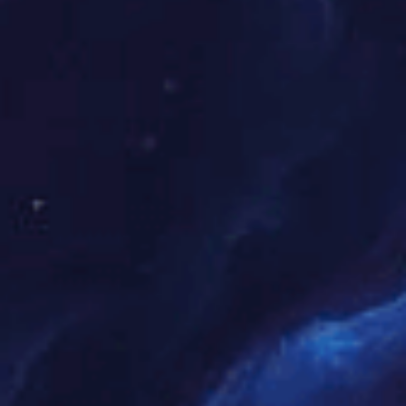
度，将重心放在保护禁区内。这种灵活多变、因敌制
宜的方法，使得武汉队能够在各种情况下都保持一定
竞争力。
此外，在赛季中期或关键赛事阶段，根据自身体能和
伤病情况适时调整战术也是至关重要。如果主力阵容
频繁受伤，那么教练就需要考虑是否进行轮换，以确
保主要核心能够持续处于最佳状态，这同样影响着整
个团队下半程赛事表现。
4、未来发展方向与建议
为了进一步提升武汉足球队的比赛水平，一方面可以
借鉴国内外优秀球队经验，不断优化现有战略，加强
青年梯队培养，提高新生力量投入。同时，在训练过
程中，更要强调科学化、系统化，让每一个细节都得