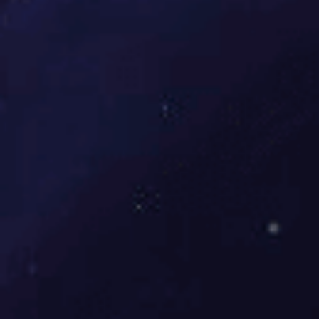
不懈追求卓越。在未来的发展中，该团队若能继续优
化自身战略，并灵活应变，相信必将在激烈竞争环境
中脱颖而出，实现更大辉煌成就。
因此，我们期待看到武汉足球队更加自信地走向赛
场，用熟练且富有创造性的打法吸引更多观众，同时
推动中国足球事业不断向前发展，共同书写新的篇
章！
上一篇：
武汉极限运动队在滑板精英赛中的…
下一篇：