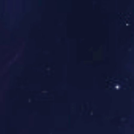
调。无论是在进攻转换还是快速回撤时，后卫们需要
保持良好的默契，通过及时交换信息来应对快速变化
的场上局势，从而确保不失位。
2、盯防战术实战应用
在实际比赛中，武汉足球队充分运用其独特的盯防战
术。例如，在与某些技术型球队交锋时，他们常常会
在中场设置“拦截者”，以切断对方传球线路，并通过
高位压迫迫使对手失误，从而创造反击机会。
另外，在比赛过程中，当发现某名球员状态火热时，
教练组也会及时调整策略，对该名球员进行重点盯
防。这种灵活应变能力不仅体现了教练团队对于比赛
形势的敏锐洞察，也彰显出了球队整体阵容所具备的
一定深度。