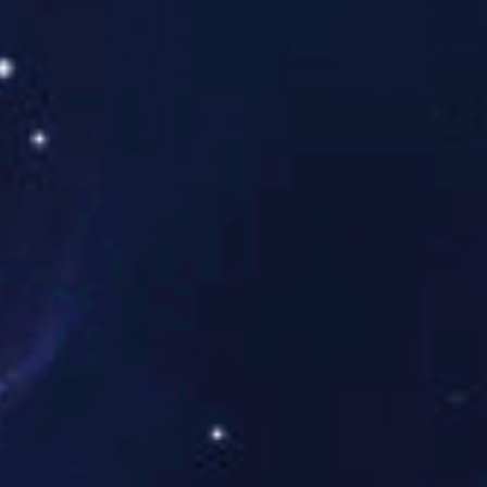
教练组需提前三个月分析赛历，将欧冠淘汰赛关键节
点与西甲争冠竞争对手的直接对话标注为核心战役。
通过数据模型评估不同阶段的积分获取概率，确定阶
段性重心偏移方案，例如在欧冠八强战前适当降低联
赛轮换幅度。
动态调整机制是规划体系的关键构成。实时追踪竞争
对手状态变化，当联赛争冠形势明朗化时，可将资源
配置向欧冠倾斜。技术团队需建立红黄牌预警系统，
避免主力球员因累积停赛影响关键战役，同时利用赛
程间隙安排针对性恢复训练。
国际比赛日的干扰需要纳入统筹考量。国家队征召期
间，俱乐部应与各国足协保持密切沟通，对南美国脚
实施定制化体能管理方案。赛历编排时预留弹性缓冲