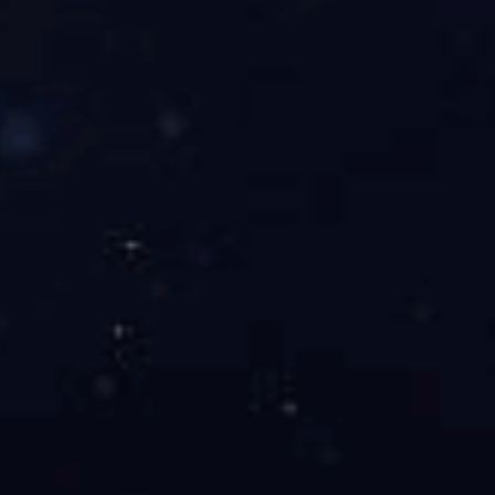
推荐网站
联系我们
地址
support@mchhyy.com
j9九游会
j9九游会（中国）游戏第一品牌官方网站，9游会j9官网登录入口、9
游会j9、j9九游会官网入口、网页版、手机app下载、最新注册链接
涵盖足球赛事资讯、篮球数据分析及热门体育内容，打造多元化互动