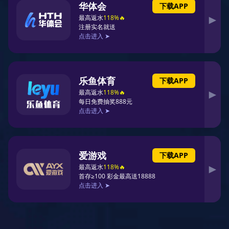
保双线？
在职业足球的顶级舞台上，西甲联赛与欧冠赛事双重
战线既是豪门的荣耀勋章，也是巨大的竞技挑战。本
文聚焦俱乐部如何在密集赛程中实现资源优化配置，
从战略规划到执行细节，系统剖析双线作战的平衡之
道。通过赛程管理、阵容轮换、医疗保障与俱乐部协
同四大维度，揭示现代足球多维博弈的本质，为持续
保持竞技巅峰提供科学解决方案。
赛程规划与优先级设定
应对双线赛程的首要任务是建立清晰的战略优先级。