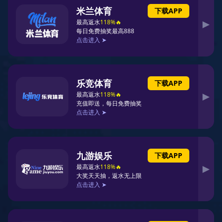
从这里开始
覆盖实时赛事、专业数据、高清视频，
j9九游会
APP
与网页版为您提供便捷的体育服务。
APP下载
网页版入口
首页
/
体育看点
/ 正文
2026-06-20 17:57
18 次阅读
西甲与欧冠赛程衔接策略：如何调配资源