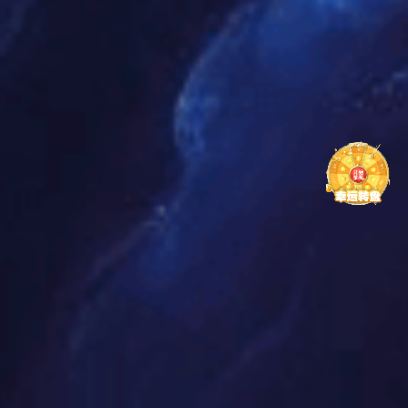
后勤保障体系需要立体化升级。配备双倍规模的装备
管理团队，实现48小时内完成主客场装备转换。开发
智能旅行管理系统，整合包机航线、酒店睡眠质量监
测、客场训练场地预订等功能，将差旅损耗降至最
低。
球迷资源的战略运用形成额外助力。通过会员系统精
准投放不同赛事的票务优惠，在欧冠关键战前组织主
题助威活动。建立社交媒体内容分级机制，联赛期间
侧重战术解析，欧战阶段强化俱乐部历史传承宣传，
塑造双线并进的集体认同感。
总结：
西甲与欧冠的双线征程犹如精密运转的瑞士钟表，每