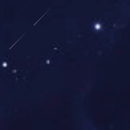
战术多样性为轮换提供柔性空间。开发三中卫与四后
卫的自由切换能力，使相同球员能在不同体系发挥作
用。建立多位置球员数据库，当出现突发伤情时迅速
调用具备位置兼容性的替补方案，最大限度降低阵容
变动带来的战术震荡。
医疗康复与体能管理
预防性医疗体系的构建直接影响双线作战持续性。引
入生物力学监测系统，在每日训练后采集球员肌肉状
态数据，对疲劳指数超标者启动强制恢复程序。营养
团队根据赛事密度调整蛋白质摄入方案，欧冠客场作
战时配备特制时差调节食谱。
个性化康复方案需匹配赛事节奏。欧冠比赛日后启用
72小时分段恢复机制，前24小时侧重冷疗与筋膜放