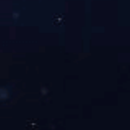
4
赛后分析：西安排球队与深圳排球队的团队
本文旨在对西安排球队与深圳排球队之间的比赛进行
深入分析，重点关...
2026-08-07
5
上海排球队整体压制战术解析与实战应用
本文将对上海排球队的整体压制战术进行深入解析与
实战应用探讨。...
2026-06-26
推荐网站
联系我们
地址