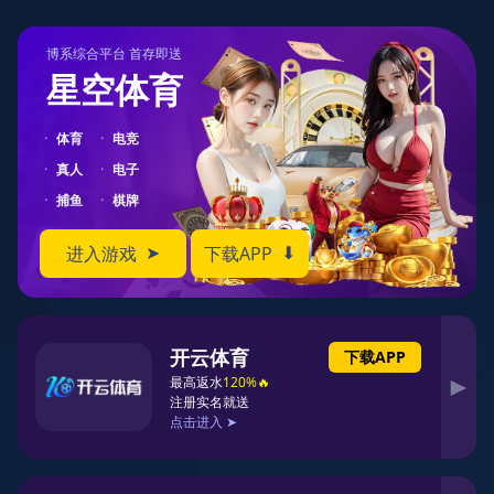
注册入口
j9九游会
—— 比赛数据