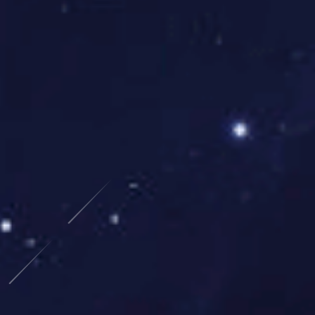
中，队员们通过讨论战术、分享经验，不断增进彼此
之间的理解和信任。他们学习倾听他人的意见，并勇
于提供建议，这样不仅增强了团队凝聚力，也让每个
人都感受到参与感和归属感。
此外，在团体活动中，每个成员都有机会展现自己的
特长。比如，有些人擅长制定训练计划，而另一些则
可能在技战术方面有独到见解。当每位成员都能发挥
所长时，不仅提高了整体效率，也使得整个团队朝着
共同目标迈进。
3、成功案例分析
为了进一步说明个体与团队之间相辅相成的重要关
系，我们来看几个成功案例。例如，在一次省级比赛
中，一名选手因紧张情绪导致失误，但其余队员及时