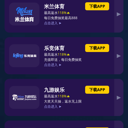
从这里开始
覆盖实时赛事、专业数据、高清视频，
j9九游会
APP
与网页版为您提供便捷的体育服务。
APP下载
网页版入口
首页
/
体育看点
/ 正文
2026-06-06 20:59
42 次阅读
西安攀岩队的个人能力提升与团队协作热