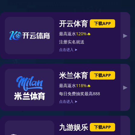
注册入口
始