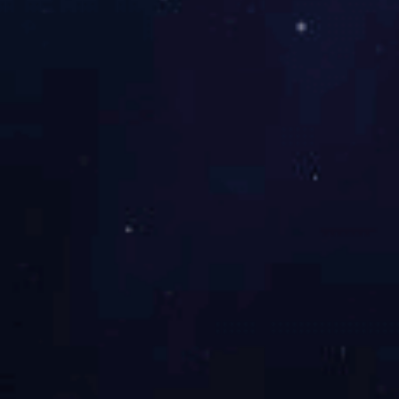
2
上海滑板队的蜕变与成长：马拉松大满
本文将深入探讨“上海滑板队的蜕变与成长：马
2026-07-11
3
中国足球明星的崛起与挑战三位球员的
中国足球在过去几十年中经历了巨大的变化，
2026-07-19
4
足球明星年收入揭秘他们的资产到底有
在当今体育界，足球明星的年收入已成为人们
2026-07-27
5
足球明星名字中包含罗的传奇故事与辉
在足球的璀璨星空中，有几位传奇球星以“罗”
2026-07-30