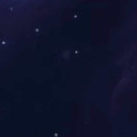
上一篇：
西安攀岩队的个人能力提升与团队…
精选推荐
1
广州篮球队与深圳篮球队赛后复盘分析
本篇文章将深入分析广州篮球队与深圳篮球队
2026-06-16