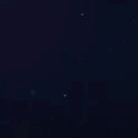
贯特
拉松大满贯特别报道之...
传
逐渐崛起为亚洲足球的重...
多
广泛关注的话题。他们不...
煌
字为名，成为了球迷心中...