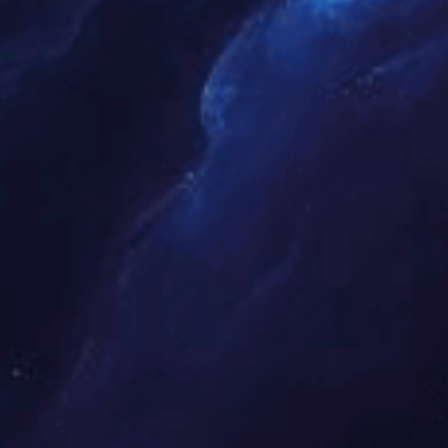
与此同时，对于接飞盘技术也要重视。不论是静
度和协调能力。通过不断训练，可以提高自身对
成功率。
最后，加强体能训练同样不可忽视。良好的身体
个团队的表现。因此，新手应该结合力量训练、
质，为参与激烈赛事做好准备。
总结：
综上所述，对于刚踏入飞盘世界的新手而言，掌
提升个人技能，是他们迅速成长的重要途径。这
高竞技水平，从而享受到更多来自这项运动带来
随着经验积累和技能提升，相信新手们会逐步成
时，他们也将感受到团结合作所带来的成就感，