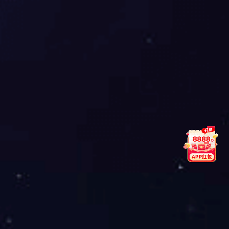
下一篇：
科学足球灵活性训练方法探究与实