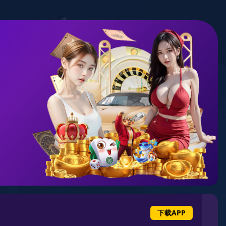
App下载
公司介绍
体育看点
j9九游会
—— 比赛数据从这里开