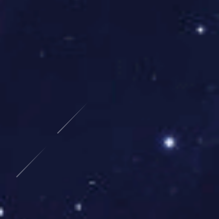
能、武器属性等都可能发生变化，这要求各支战队及
时调整自己的打法策略，以适应新的玩法。例如，一
些新推出武器或载具可能打破原有平衡，从而改变整
个游戏生态。在这种情况下，那些能够快速应变并灵
活运用环境资源的团队，将更有机会争取高分。
最后，要想在排行榜上占据高位，还需要考虑到比赛
时机与场上的实时变化。许多成功案例显示，那些善
于抓住机会并灵活应对突发情况的团队，总能在关键
时刻逆转局势。因此，可以说，这些综合因素共同构
建了当前《和平精英》排行榜上的竞争格局，而BLG
正是利用其敏锐洞察力与卓越实力走到了第八的位
置。
3、BLG战队近期表现分析