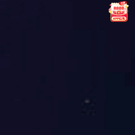
上一篇：
南京滑板队在世界滑板锦标赛中的…
下一篇：
南京飞盘队进攻战术解析与实战表
精选推荐
1
足球明星们最爱使用的手机品牌和型号揭
本文将深入探讨足球明星们最爱使用的手机品牌和型
号，揭示这些全球...
2026-07-28