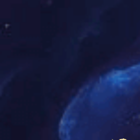
不过，即便取得了不错成绩，BLG仍需持续总结经验
教训，以进一步完善自身短板。例如，在某些情况
下，由于过于冒进导致失误，因此调整打法以确保稳
健推进也显得尤为重要。未来，如果他们能继续保持
目前状态，加强针对性训练，相信将在后续比赛中取
得更加辉煌的成绩。
4、未来发展的趋势分析
随着电竞行业的发展日益成熟，多支顶尖战队纷纷涌
现，对抗愈发激烈。在这样的大背景下，如何维持并
巩固自己的市场地位，对于任何一支电竞团队来说都
至关重要。对于BLG而言，他们必须不断提升自己的
核心竞争力，如加强内部训练机制，提高选手个人技
术，同时还要注重引进新血液，为团队带来更多创新
元素。