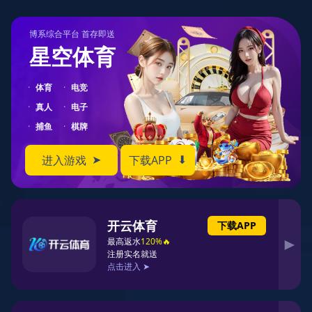
注册入口
j9九游会
—— 比赛数据