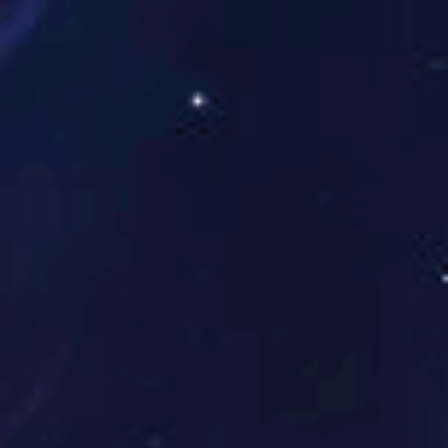
值得注意的是，BLG不仅仅是在成绩上突出，他们在
团队文化建设及球迷互动方面同样不遗余力。他们常
常通过直播和社交媒体与粉丝沟通，不断增强球队品
牌影响力，这也是他们能够吸引更多关注的重要原因
之一。
2、当前战术排名影响因素
和平精英作为一款高度竞技性的射击游戏，其排名不
仅仅依靠选手个人技术水平，还受到团队配合、战略
制定等多种因素影响。首先，各个战队在比赛前期准
备阶段，需要认真分析自己的优势与劣势，以便制定
出合理有效的作战计划。而这些计划往往会直接影响
到最终结果，因此重视战略制定是必不可少的一环。
其次，在当前版本更新频繁的大环境下，各个角色技