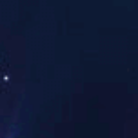
BLG战队成立于2017年，是中国电子竞技领域中的一
支知名团队。初创时期，团队主要专注于《英雄联
盟》项目，但随着游戏市场的发展，逐渐拓展到了
《和平精英》等多款热门游戏。凭借着强大的选手阵
容和优秀的教练团队，BLG在各大赛事中屡次斩获佳
绩，成为了玩家心目中的顶尖战队之一。
近年来，BLG战队在《和平精英》赛事中也取得了不
小的成就。他们参加了多个国内外大型比赛，并多次
进入决赛圈。尽管面对着众多强劲对手，BLG凭借稳
健的发挥和灵活的战术布局，在比赛中赢得了观众和
评论员的一致好评。这一系列优异表现，为他们此次
荣登新一届排行榜第八名奠定了坚实基础。