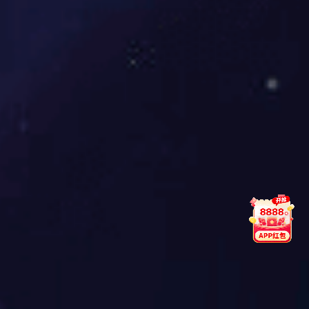
升, 南京飞盘队必将迎来新的挑战与机遇。在这过程
中，他们将继续探索创新，不断完善自身体系，为中
国飞盘运动的发展贡献力量。同时，也期待这支年轻
而充满潜力的团队能够赢得更多荣誉，为广大爱好者
带来更精彩、更震撼的人生体验！
上一篇：
和平精英战术排行榜更新BLG战队…
下一篇：
英超国内三冠王球队有哪些王朝之