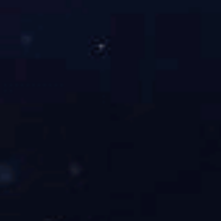
4
足球明星名字中包含罗的传奇故事与辉煌
在足球的璀璨星空中，有几位传奇球星以“罗”字为名，
成为了球迷心中...
2026-07-30
5
全球魅力足球明星全景盘点与精彩瞬间回
本文旨在全面回顾全球魅力足球明星的精彩瞬间，展
现他们在绿茵场上...
2026-07-23
推荐网站
联系我们