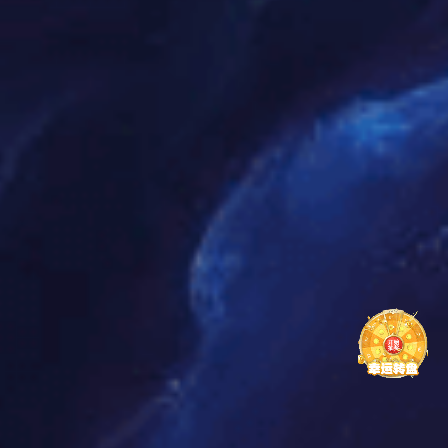
Nanjing Flying Disc Team 在实际比赛中的表现相当
出色，其攻势往往给对手造成很大的压力。从多个赛
事的数据来看，该团队在场均得分上均处于领先水
平，这显示出了其强大的攻击能力。同时，他们在转
瞬即逝的快节奏比赛中展现出的沉着冷静，使得多个
关键时刻都能逆转局势并夺取胜利。
特别是在面对实力相近甚至更强敌手时，本团队凭借
扎实的基础功和敏锐的临场反应，总是能够抓住机会
完成致命一击。这样的表现不仅归功于日常训练，更
体现出全体成员心态稳定、相互信任的重要性。在高
压环境下，他们依然能够执行预定计划，这是取得成
功的重要因素之一。
总结来看，南京飞盘队在多场赛事中的优异表现验证