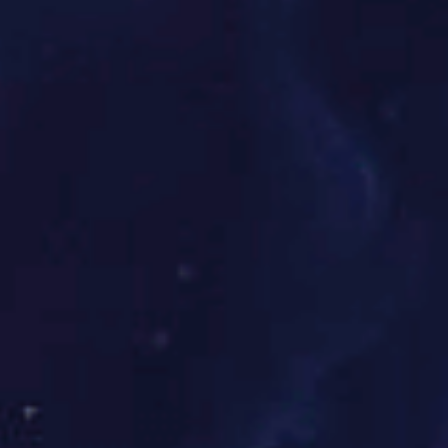
传或高空传递来制造杀伤机会。
此外，南京飞盘队还注重利用个人技术能力进行单打
独斗。当有优秀选手处于一对一或一对二情况下，他
们能够通过精准技巧实现突破，这既能吸引敌方注意
力，又能为其他队友创造更多机会。因此，多样化战
略使得球队无论是在赛前准备还是赛中调整都有着极
强的灵活性。
最后，在实施这些策略时，教练组会根据实时比赛情
况进行动态调整。例如，一旦发现某一条路线被封
锁，就会迅速变换另外一种攻击方式，以保持持续施
压。这种随机应变能力是南京飞盘队的一大竞争优
势，也是他们取得胜利的重要因素之一。
4、实战表现分析