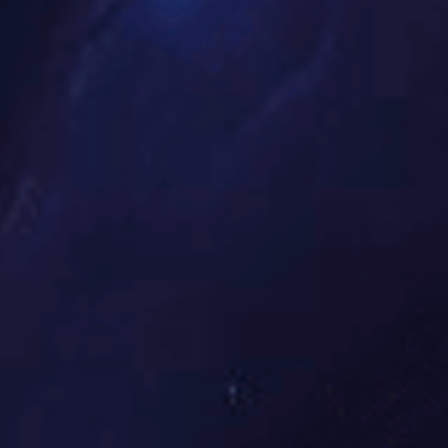
了其先进战术理念与科学训练方法。这支充满激情和
朝气蓬勃精神的新兴团队，无疑将在未来继续书写辉
煌篇章，其优秀经验也将成为国内其他球队学习借鉴
的重要对象。
总结：
Nanjing Flying Disc Team 的成功离不开其科学严谨
的发展体系以及灵活多变的战术运用。从整体布局到
关键配合，再到丰富策略及卓越实战表现，每一步都
是经过深思熟虑后做出的选择。而这种系统性的思考
与实践，无疑推动着整个团队向更高目标迈进，并不
断激励着每一个成员努力拼搏，实现自我超越。
展望未来，我们相信随着技术水平和竞技状态不断提