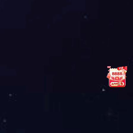
下一篇：
腾讯欧冠直播分析：分析腾讯直播的