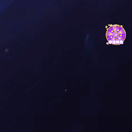
希望通过交流合作来提升整体水平。未来将
、联合训练等形式互相学习，共同进步。
医学、营养学等专业知识，为运动员提供全
练与比赛，实现个人价值和团队目标双丰
毛球队荣获第十名佳绩”不仅是对该团队辛勤
回顾、科学训练、精彩表现及美好愿景四个
与无限可能性。
，广州羽毛球队必将在全国乃至国际舞台上