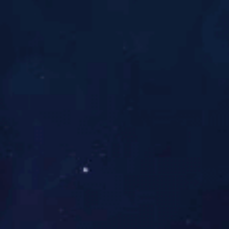
通过这些方面，我们能更全面地理解这支队
景
的一批职业羽毛球队之一。在多年的发展过
事到全国性比赛，逐渐形成了自己独特的风
人才，为队伍注入新的活力。近年来，该团
整体实力有了显著提升。这些背景为他们在
仅追求竞技成绩，更强调团队精神和体育道
激励着每一位成员共同奋进，以实现更高目