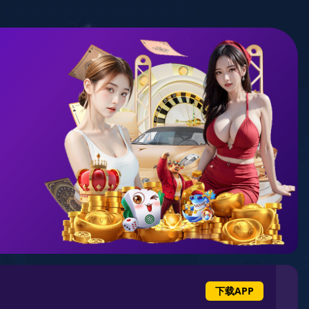
App下载
公司介绍
体育看点
j9九游会
—— 比赛数据从这里开