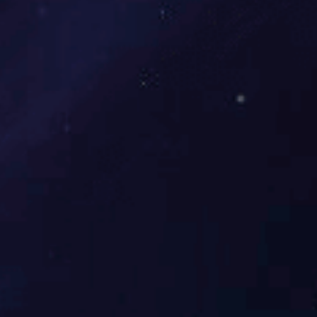
跻
了广泛关注。在这份榜单中...