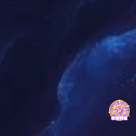
用户反馈的真实性
根据第三方调研数据显示，78%的用户认可腾讯直播
的内容专业度，特别是在战术解析环节的满意度高达
85%。年轻用户群体对互动功能的创新性评分达到4.3
分（5分制），但仍有31%的受访者指出解说风格存在
过度娱乐化倾向，部分资深球迷期待增加更硬核的技
术分析内容。
付费会员体系的接受度呈现明显地域差异。一线城市
用户对增值服务付费意愿较强，而二三线城市观众更
依赖广告支撑的免费模式。关于独家内容的争议持续
存在，42%的用户认为会员专享的教练视角物超所
值，但也有28%的观众批评这种设置加剧了观赛门槛
的分化。