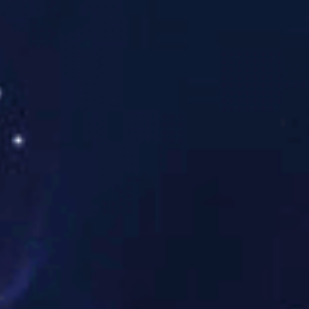
征。制作团队不仅提供标准化的赛事直播，更通过多
机位视角切换、实时战术分析板等专业工具，将比赛
进程解构为可视化数据。例如在关键进球回放时，同
步叠加球员跑动热力图和传球路线动画，这种立体化
呈现方式极大提升了观赛的信息密度。
解说团队的专业配置成为内容创新的重要支点。由退
役球员、战术分析师和资深解说员组成的黄金三角组
合，既保证了技术解读的准确性，又兼顾了娱乐化表
达的传播效果。特别设置的「战术时间」环节，通过
虚拟现实技术还原教练布阵思路，这种深度内容满足
硬核球迷的求知需求。
原创节目的矩阵化布局强化了内容厚度。从赛前《欧
冠前瞻》的数据预测，到赛后《更衣室视角》的独家