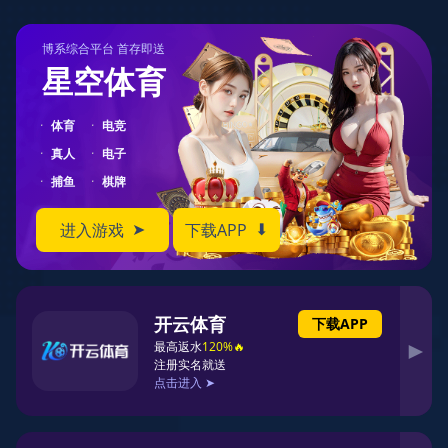
注册入口
j9九游会
—— 比赛数据