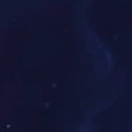
人时间竞猜」等微观互动模块，大幅提升了用户的参
与深度。
社交裂变机制激活了内容传播势能。用户生成的精彩
片段可一键添加个性水印分享至社交平台，平台设置
的「助攻榜」和「预言家」等荣誉体系，刺激用户自
发进行内容二次创作。虚拟礼物打赏功能的场景化设
计，使观众能为喜爱的解说员实时加油，这种情感连
接增强了用户粘性。
多终端协同体验打破了设备壁垒。手机端发起的竞猜
活动可同步投射至智能电视，平板电脑上的战术板标
注能实时分享给好友群组。跨平台收藏系统支持用户
在不同设备间无缝衔接观看进度，这种全场景覆盖策
略真正实现了「随时随处可观赛」的服务承诺。