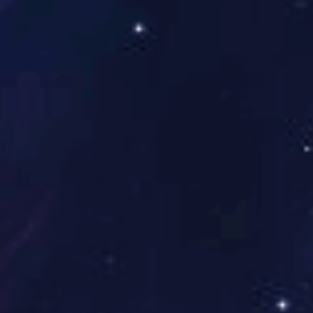
采访，腾讯构建了完整的叙事链条。纪录片式的人物
特写和俱乐部历史回顾，将单场比赛升华为足球文化
的传播载体，这种内容深加工策略有效延长了赛事的
传播周期。
技术支持的稳定性
在直播画质方面，腾讯采用HEVC编码技术和自适应
码率调节系统，确保不同网络环境下均能呈现1080P
高清画面。夜间比赛场景中，独有的低照度降噪算法
有效抑制了画面颗粒感，草皮纹理和球员面部细节得
以清晰保留。多路信号冗余备份机制，使突发性断流
情况下的画面切换延迟控制在3秒以内。
音频技术的突破性应用带来沉浸式体验。基于空间音
频技术构建的虚拟球场声场，能精准定位不同看台区