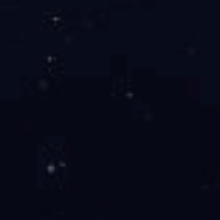
联系我们
地址
support@mchhyy.com
j9九游会
j9九游会（中国）游戏第一品牌官方网站，9游会j9官网登录入口、9
游会j9、j9九游会官网入口、网页版、手机app下载、最新注册链接
涵盖足球赛事资讯、篮球数据分析及热门体育内容，打造多元化互动
娱乐体验。
App下载
关于我们
隐私政策
合作条款
网站地图
© 2026 j9九游会 版权所有 · 保留所有权利