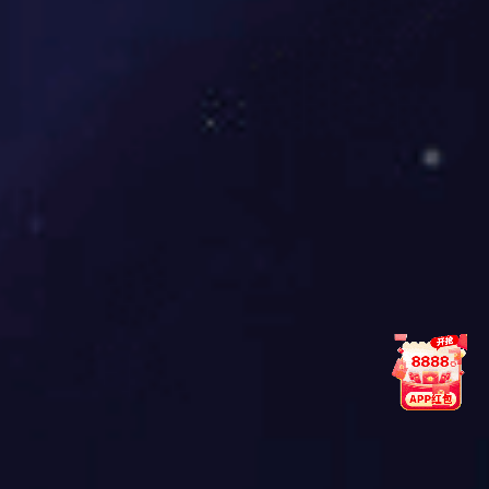
面对用户需求的多元化发展趋势，平台需要在专业性
与娱乐性之间寻求更精准的平衡点。未来发展的关
键，在于如何通过人工智能、扩展现实等新技术，打
造更具包容性的观赛场景，让不同层次的观众都能在
数字观赛体验中找到情感共鸣与技术惊喜，这或将成
为体育直播进化的下一个里程碑。
上一篇：
羽毛球比赛经验排行榜揭晓广州羽…
下一篇：
3月1日NBA常规赛奇才对阵勇士精