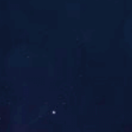
竞争应对、资源管理优化及文化品牌重塑四
解危机，在亚平宁半岛的足球舞台上书写新
低级别联赛球员的技术水平和体能储备往往
引援填补关键位置的空缺。例如中后卫的制
，都将成为转会市场的重点目标。
著称，升班马需要根据现有人员特点选择务
速度创造机会；也有俱乐部尝试控球渗透，
将成为验证战术可行性的关键窗口。
超、西甲等联赛的潜力新星，既能提升即战
，既能积累经验又能维系球队文化传承，这