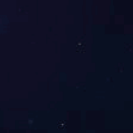
荐
入分析，探讨比赛双方的...
引
队西雅图海湾人进行了一...
讨
，包括其基本概念、战术...
总
，里昂俱乐部的客场球衣...