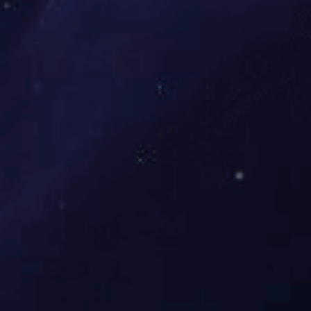
这场升班马的生存之战，本质是职业足球体系效
场上的积分，当财务报表的数字支撑起青训学院
建设者的蜕变。他们的每一次成功保级、每一场
续写着足球世界的草根传奇。