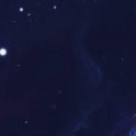
转播收入分配制度加剧了资源不平等。升班马首
之一，这要求财务部门精确控制运营成本。采用
表现又可避免财政赤字扩大。
商业开发需要开拓创新路径。与本土企业建立区
持。数字媒体时代的内容营销同样重要，制作球
有效提升品牌曝光度和球迷粘性。
基础设施升级迫在眉睫。部分球队的主场设施不
统改造和媒体席扩建。训练基地的康复中心与战
转化为长期的竞技资本。
文化重塑与球迷维系
球队身份认同需要重新构建。从次级联赛霸主到
视觉系统、口号标语等方面进行品牌焕新。部分