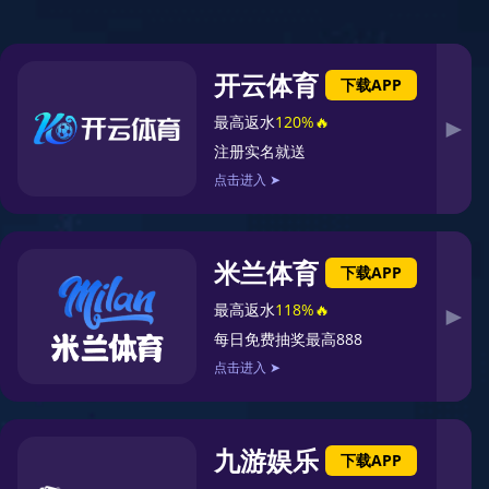
注册入口
始