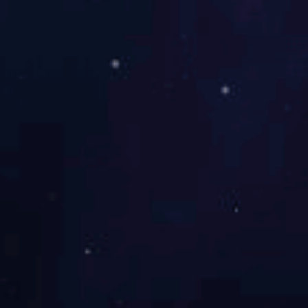
1
辛达卡拉对阵波尔图比赛分析及胜负推
本文将围绕辛达卡拉对阵波尔图的比赛进行深
2026-07-15
2
曼联与西雅图海湾人激战成和比赛结果
近日，英超豪门曼联与美国职业足球大联盟球
2026-06-27
3
西安飞盘队快攻战术解析与实战应用探
本篇文章旨在深入探讨西安飞盘队的快攻战术
2026-07-01
4
里昂俱乐部客场球衣样式与设计理念汇
作为法国足球历史上最具影响力的俱乐部之一
2026-07-03