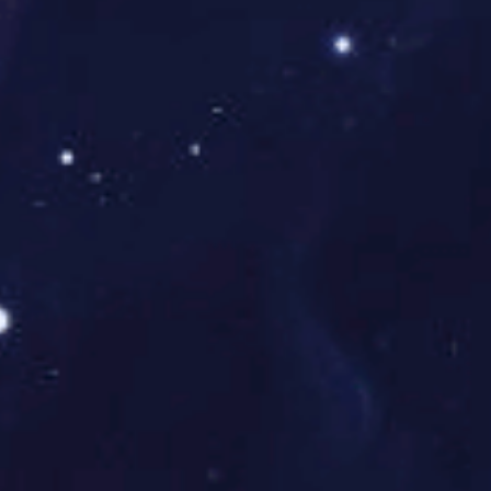
攻防综合贡献值（PIPM）显示，约基奇+7.3的
防守正负值+3.8冠绝联盟，但进攻端-0.7的拖
异，深刻影响着各自球队的战术构建方向。
3、比赛影响力评估
约基奇的on/off值高达+18.3，当其坐镇时掘金
值在季后赛尤为凸显。恩比德的单打牵制力创造大
提升4.2个百分点。戴维斯的防守覆盖面积，使
关键球处理能力分野明显，恩比德在最后5分钟场均
真实命中率71%，且50%的进攻选择为队友创造
限制，罚球命中率63%成为明显短板。戴维斯在健
无可替代。
高阶数据RAPTOR显示，约基奇总评分+9.7领
比德+7.2主要来自进攻端贡献，戴维斯+5.8攻