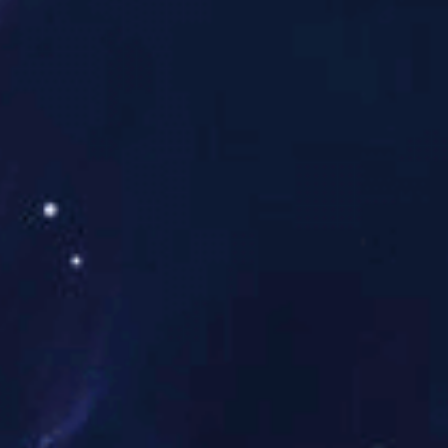
统内线统治力坚守禁区，在攻防两端展现出截然
实例佐证，揭示现代中锋如何在空间篮球体系中
位的实力坐标系。
1、技术全面性对比
约基奇以历史级策应能力颠覆传统中锋定位，其场
术执行成功率高达68%。恩比德则是得分万花筒，
面框单打每回合得1.12分彰显进攻多样性。戴维
合空切攻框效率值1.28，完美适配空间型打法需
戈贝尔的技术特点呈现典型功能化特征，挡拆顺下
掩护质量评分长期位居联盟前三。约基奇的背身单
同时还能创造25.7%的传球转化得分。恩比德的
三威胁已成招牌杀招。