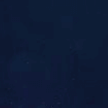
不同的风格特质。通过多维数据分析与比赛
寻找定位平衡，为读者构建起当代顶级五号
均8.3次助攻冠绝内线球员，高位手递手战
后仰跳投命中率43.5%创中锋位置纪录，
斯兼具现代内线机动性，三分命中率34%配
求。
占比达72%，虽然自主进攻手段有限，但
打融合脚步与视野，转身勾手命中率51%
欧洲步突破造犯规率36%，罚球线附近面框