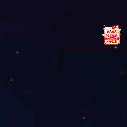
下一篇：
和平精英评论：深入分析BLG战队的