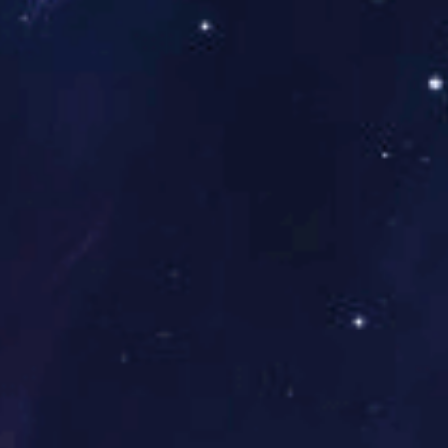
技术代际差异尤为明显，约基奇场均触球96.3次
维斯的换防外线能力堪称革命性，能有效限制后卫
锋技术树的分化，印证着现代篮球对五号位球员
2、攻防统治力分析
恩比德连续两个赛季得分突破30+，禁区得分占比
外结合的火力覆盖令防守者难以设防。约基奇真实命
的"慢三步"终结方式，在对抗后保持平衡的能力
时期的攻框效率值1.45仍属顶尖水准。
防守端戈贝尔构建起禁飞区，降低对手篮下命中率
性最佳，能从五号位换防至三号位而不失位。约
1.3抢断在中锋位置独树一帜。恩比德的防守专注
威慑力。