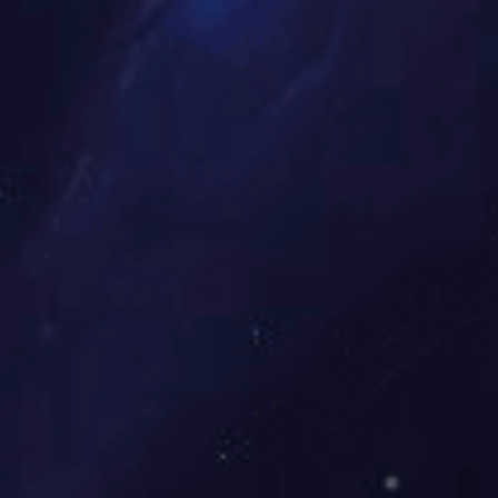
员，戈贝尔则需要用实际表现证明2亿合同价值。
线发展潮流。
总结：
当代顶级中锋的竞争本质是篮球哲学之争。约基
着得分型中锋的荣光，戴维斯诠释现代空间型五
锋的本分。他们的差异化发展路径，折射出NBA
演进。技术特点与时代需求的适配度，成为衡量
未来中锋位置的演化将呈现两极化趋势：既能出
功能化专家。随着三分效率接近理论极限，具备
迎来价值回归。但无论如何演变，顶级中锋仍将
两端创造的非对称优势，始终是篮球运动最原始