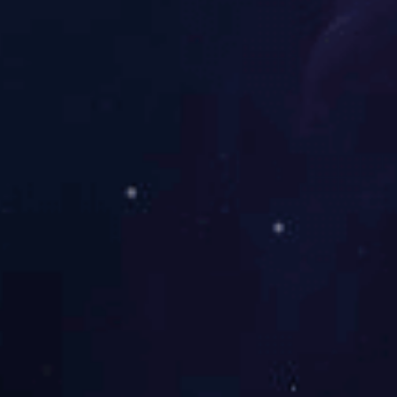
上一篇：
高效棒球训练的秘诀：提升技术的同…
精选推荐
1
近年来足球明星接连离世引发的关注与
近年来，足球界接连发生了一些令人痛心的事
2026-07-31
2
王敏专访：探寻排球背后的成功秘诀与
本篇文章通过对中国排球运动员王敏的专访，
2026-06-05
3
上海排球队整体压制战术解析与实战应