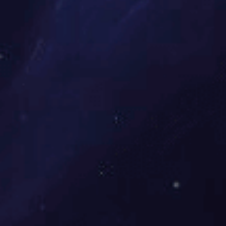
英超球队比赛日收入体系的复杂程度已远超传统
文化输出的复合型商业模式。从曼联的全球化票
数字商品创新到热刺的多元化场地运营，各俱乐
的同时实现了商业价值的持续提升。这种以比赛
济领先地位，更为现代职业体育的可持续发展提
在全球化与本地化、传统与创新的平衡中，英超
队通过精准定位开辟特色市场，传统豪门借助数
推动着整个联赛商业价值的螺旋式上升。随着元
收入的边界将持续扩展，英超的商业传奇正在书