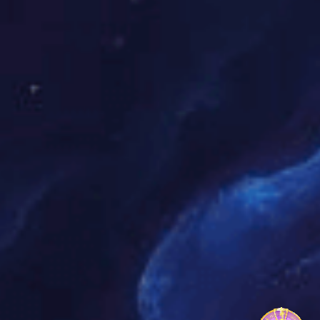
动，实现真正的人才辈出。
4、市场推广与品牌塑造
在全球化背景下，中国足球必须加强自身品牌建设，
以吸引更多关注和投资。陈强认为，有效的市场推广
策略能够为俱乐部带来可观收益，同时提升其社会影
响力。他建议利用新媒体平台，加强线上线下互动，
让更多年轻人了解并热爱这项运动。
同时，他也强调品牌形象的重要性。一支成功的球队
除了场上的成绩外，还需树立积极向上的形象，通过
参与公益活动等方式回馈社会，从而赢得公众认同及
支持，这将进一步推动俱乐部的发展壮大。
最后，他指出，要建立良好的商业合作伙伴关系，引
入赞助商以获得资金支持，同时要确保这些合作能有