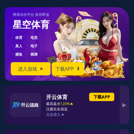
注册入口
j9九游会
—— 比赛数据