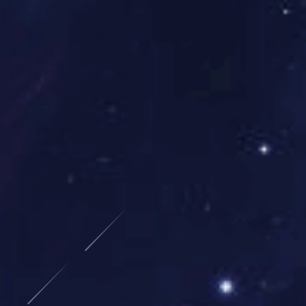
2、战术创新与执行力
在当今快节奏的足球环境中，仅仅依靠传统战术已不
足以保证胜利。陈强指出，战术创新是现代足球发展
的必然趋势。他鼓励教练组不断学习国际先进理念，
并结合本土特点进行调整，从而形成独特的战术风
格。
然而，仅有创意并不够，高效执行才是真正关键。陈
强表示，每一项战术都需要经过反复演练才能落地生
根。他要求球队在训练中严格按照战术布置执行，并
及时总结反馈，以便不断完善和调整。
他还特别提到数据分析的重要性，通过现代科技手
段，对比赛表现进行实时分析，可以帮助教练更好地
制定战略，提高球队整体竞争力。