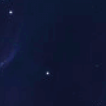
陈强认为，优秀的训练方法是球队取得成功的基石。
他强调科学化、系统化的训练体系，不仅能提高球员
个人能力，还能增强球队整体默契。在他的指导下，
球队不仅注重身体素质的提升，更加突出技术细节和
战术演练的重要性。
团队建设同样不可忽视。陈强提到，一个成功的团队
需要有良好的沟通和信任。他鼓励球员之间建立紧密
联系，通过团体活动增强相互理解。这种氛围能够激
发球员全力以赴，为共同目标而奋斗。
此外，陈强还特别强调心理素质的重要性。在高水平
比赛中，心理因素往往决定胜负。因此，他会定期安
排心理辅导课程，让队员们学会如何控制情绪，保持
冷静，以应对各种压力。