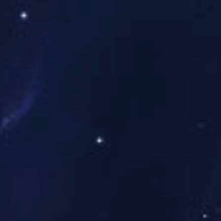
1、双方战术布局分析
在这场较量中，深圳队与首钢队分别采取了不同的战
术策略，以应对各自对手的特点。深圳队注重快速反
击，通过外线投射和突破得分，而首钢队则更强调阵
地战，利用内线优势来争取篮板球和二次进攻机会。
深圳队在开局阶段采取了高压防守，以限制首钢队的
进攻节奏。他们通过积极换防和压迫式防守，使得首
钢队难以顺利组织进攻。而首钢队则依靠丰富的战术
配合，试图找到破解对方防线的方法，通过不断传导
球寻找空位投篮机会。
随着比赛的深入，两队都逐渐调整了自己的战术。深
圳开始增加内线进攻比例，而首钢则尝试加强外线投