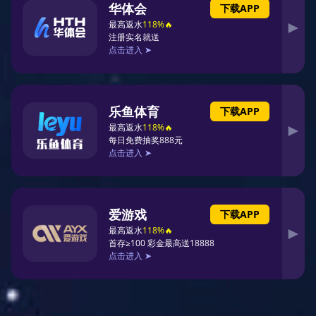
后点评
在近日进行的CBA常规赛中，深圳队与首钢队的对决
引发了广泛关注。两支球队在赛场上展现了出色的战
术执行力和球员个人能力，使比赛充满悬念和激情。
本文将从四个方面对这场比赛进行详细分析：首先是
双方的战术布局，其次是关键球员的表现，再者是比
赛中的精彩瞬间，最后则是赛后的点评与反思。通过
这些方面，我们不仅能够更深入地理解比赛过程，还
能洞察到两支球队未来的发展方向和潜力。这场比赛
无疑成为了本轮常规赛的一大亮点，也为球迷们提供
了丰富的观赛体验。