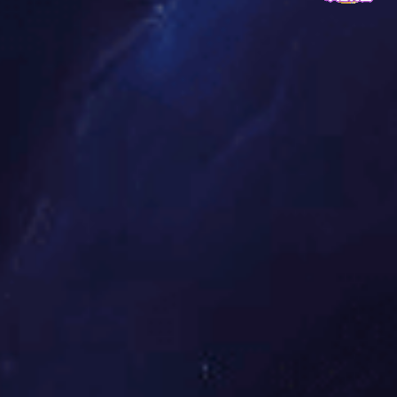
要重点关注的问题之一。
总结：
综上所述，这场深圳与首钢之间的CBA常规赛不仅是
一场竞技较量，更是一堂生动的篮球课。从双方战术
部署到关键人物表现，再到那些令人振奋的精彩瞬
间，都充分体现出篮球运动独特魅力。当我们回顾整
场赛事时，不仅看到了当前两支球队水平上的差距，
也清楚认识到它们未来发展的潜力所在。
CBA联赛愈发激烈，各支球队都需不断调整战略以迎
接新的挑战。在此背景下，希望深圳和首钢能够吸取
经验教训，在后续赛事中取得更好的成绩，为广大篮
球爱好者奉献更多精彩对决！